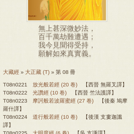
無上甚深微妙法，
百千萬劫難遭遇；
我今見聞得受持，
願解如來真實義。
大藏經
»
大正藏 (T)
» 第 08 冊
T08n0221
放光般若經 (20 卷)
【西晉 無羅叉譯】
T08n0222
光讚經 (10 卷)
【西晉 竺法護譯】
T08n0223
摩訶般若波羅蜜經 (27 卷)
【後秦 鳩摩
羅什譯】
T08n0224
道行般若經 (10 卷)
【後漢 支婁迦讖
譯】
T08n0225
大明度經 (6 卷)
【吳 支謙譯】